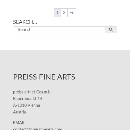
1
2
→
SEARCH…
PREISS FINE ARTS
preiss artnet Ges.m.b.H
Bauernmarkt 14
A-1010 Vienna
Austria
EMAIL
contact@preissfinearts.com